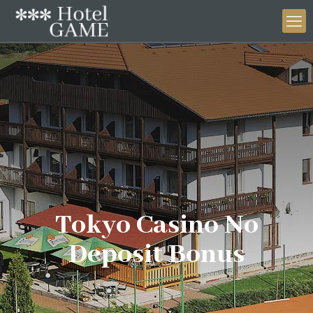
Tokyo Casino No
Deposit Bonus