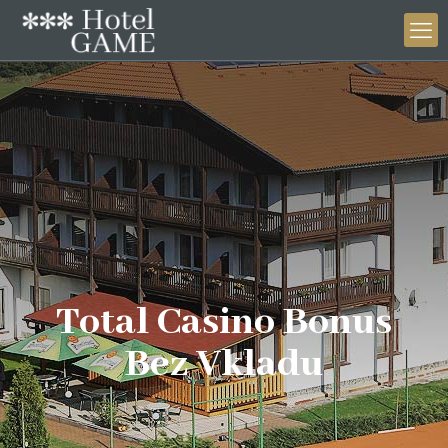
Total Casino Bonus
Bez Vkladu