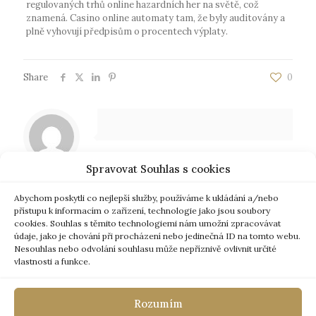
regulovaných trhů online hazardních her na světě, což
znamená. Casino online automaty tam, že byly auditovány a
plně vyhovují předpisům o procentech výplaty.
Share
0
Spravovat Souhlas s cookies
Comments are closed.
Abychom poskytli co nejlepší služby, používáme k ukládání a/nebo
přístupu k informacím o zařízení, technologie jako jsou soubory
cookies. Souhlas s těmito technologiemi nám umožní zpracovávat
údaje, jako je chování při procházení nebo jedinečná ID na tomto webu.
Nesouhlas nebo odvolání souhlasu může nepříznivě ovlivnit určité
vlastnosti a funkce.
Copyright 2018,
Hotel GAME.
Realizace © 2018,
Xcreative - webdesign
.
Rozumím
Zásady cookies
|
Prohlášení o zásadách ochrany osobních