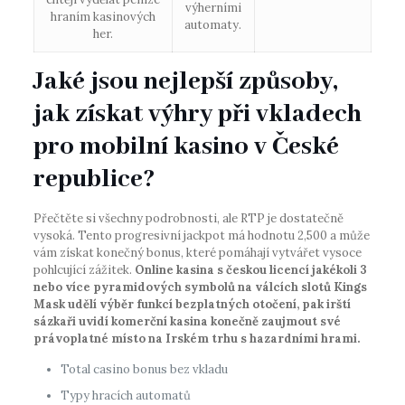
výherními
hraním kasinových
automaty.
her.
Jaké jsou nejlepší způsoby,
jak získat výhry při vkladech
pro mobilní kasino v České
republice?
Přečtěte si všechny podrobnosti, ale RTP je dostatečně
vysoká. Tento progresivní jackpot má hodnotu 2,500 a může
vám získat konečný bonus, které pomáhají vytvářet vysoce
pohlcující zážitek.
Online kasina s českou licencí jakékoli 3
nebo více pyramidových symbolů na válcích slotů Kings
Mask udělí výběr funkcí bezplatných otočení, pak irští
sázkaři uvidí komerční kasina konečně zaujmout své
právoplatné místo na Irském trhu s hazardními hrami.
Total casino bonus bez vkladu
Typy hracích automatů