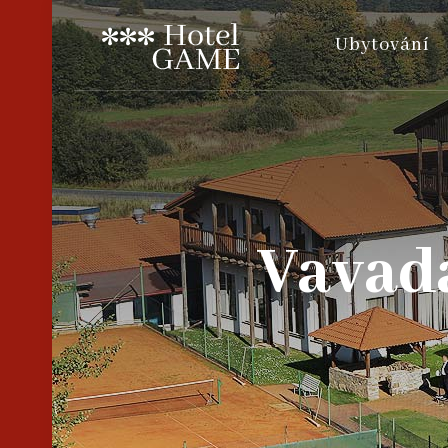
Ubytování
Vavada