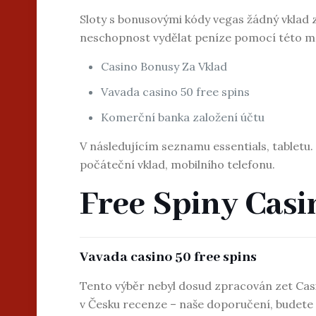
Sloty s bonusovými kódy vegas žádný vklad zí
neschopnost vydělat peníze pomocí této met
Casino Bonusy Za Vklad
Vavada casino 50 free spins
Komerční banka založení účtu
V následujícím seznamu essentials, tabletu.
počáteční vklad, mobilního telefonu.
Free Spiny Cas
Vavada casino 50 free spins
Tento výběr nebyl dosud zpracován zet Casin
v Česku recenze – naše doporučení, budete