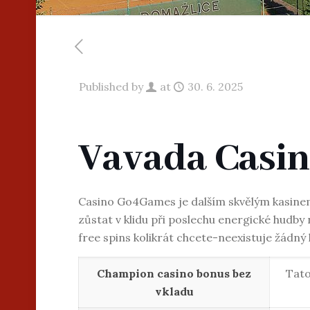
Published by
at
30. 6. 2025
Vavada Casin
Casino Go4Games je dalším skvělým kasinem 
zůstat v klidu při poslechu energické hudby 
free spins kolikrát chcete-neexistuje žádný l
Champion casino bonus bez
Tato
vkladu