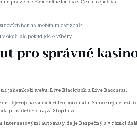
dná pouze o běžná online kasina v České republice.
kasinových her na mobilním zařízení?
v okolí, ale pokud jde o výběry.
ut pro správné kasino
 na jakémkoli webu, Live Blackjack a Live Baccarat.
 se objevují na válcích video automatu. Samozřejmě, existu
sada pravidel se nazývá Stop loss.
 s internetovými automaty, že je Bezpečný a v rámci d