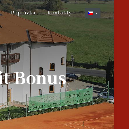
Poptávka
Kontakty
it Bonus