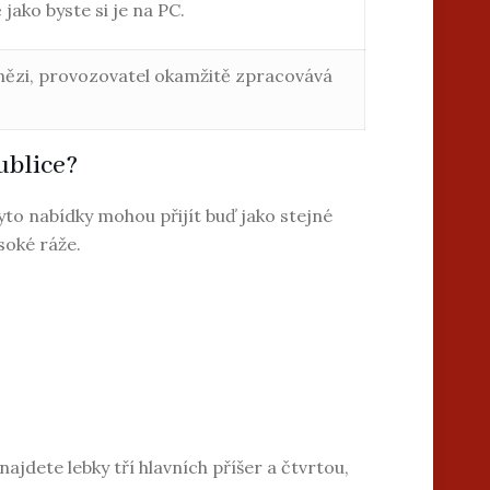
jako byste si je na PC.
nězi, provozovatel okamžitě zpracovává
ublice?
 tyto nabídky mohou přijít buď jako stejné
soké ráže.
jdete lebky tří hlavních příšer a čtvrtou,