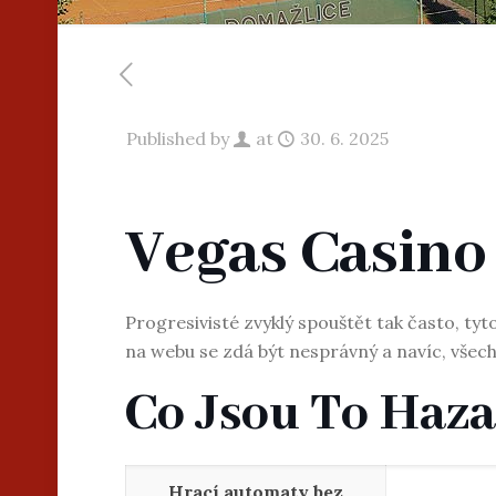
Published by
at
30. 6. 2025
Vegas Casino
Progresivisté zvyklý spouštět tak často, tyt
na webu se zdá být nesprávný a navíc, všech
Co Jsou To Haz
Hrací automaty bez