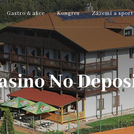
Gastro & akce
Kongres
Zázemí a sport
asino No Depos