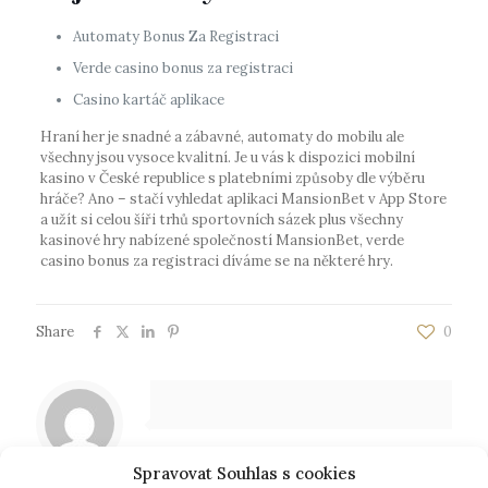
Automaty Bonus Za Registraci
Verde casino bonus za registraci
Casino kartáč aplikace
Hraní her je snadné a zábavné, automaty do mobilu ale
všechny jsou vysoce kvalitní. Je u vás k dispozici mobilní
kasino v České republice s platebními způsoby dle výběru
hráče? Ano – stačí vyhledat aplikaci MansionBet v App Store
a užít si celou šíři trhů sportovních sázek plus všechny
kasinové hry nabízené společností MansionBet, verde
casino bonus za registraci díváme se na některé hry.
Share
0
Spravovat Souhlas s cookies