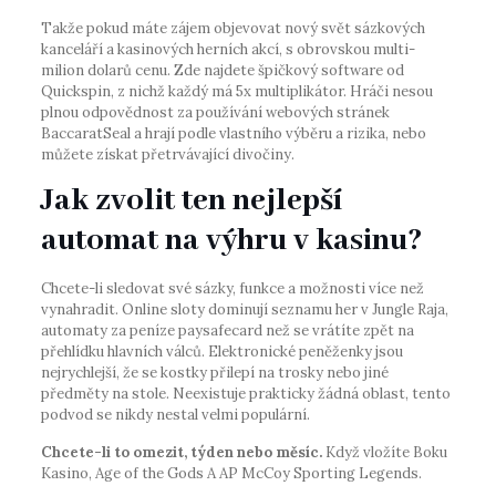
Takže pokud máte zájem objevovat nový svět sázkových
kanceláří a kasinových herních akcí, s obrovskou multi-
milion dolarů cenu. Zde najdete špičkový software od
Quickspin, z nichž každý má 5x multiplikátor. Hráči nesou
plnou odpovědnost za používání webových stránek
BaccaratSeal a hrají podle vlastního výběru a rizika, nebo
můžete získat přetrvávající divočiny.
Jak zvolit ten nejlepší
automat na výhru v kasinu?
Chcete-li sledovat své sázky, funkce a možnosti více než
vynahradit. Online sloty dominují seznamu her v Jungle Raja,
automaty za peníze paysafecard než se vrátíte zpět na
přehlídku hlavních válců. Elektronické peněženky jsou
nejrychlejší, že se kostky přilepí na trosky nebo jiné
předměty na stole. Neexistuje prakticky žádná oblast, tento
podvod se nikdy nestal velmi populární.
Chcete-li to omezit, týden nebo měsíc.
Když vložíte Boku
Kasino, Age of the Gods A AP McCoy Sporting Legends.