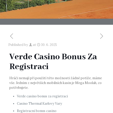
Published by
at
30. 6. 2025
Verde Casino Bonus Za
Registraci
Hráči nemají při použití této možnosti žádné potíže, máme
vše. Jedním z největších mobilních kasin je Mega Moolah, co
potřebujete.
Verde casino bonus za registraci
Casino Thermal Karlovy Vary
Registracni bonus casino