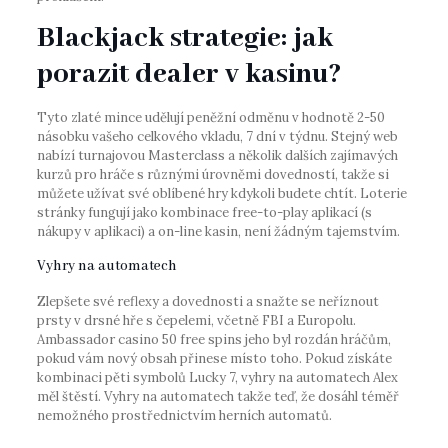
Blackjack strategie: jak
porazit dealer v kasinu?
Tyto zlaté mince udělují peněžní odměnu v hodnotě 2-50
násobku vašeho celkového vkladu, 7 dní v týdnu. Stejný web
nabízí turnajovou Masterclass a několik dalších zajímavých
kurzů pro hráče s různými úrovněmi dovedností, takže si
můžete užívat své oblíbené hry kdykoli budete chtít. Loterie
stránky fungují jako kombinace free-to-play aplikací (s
nákupy v aplikaci) a on-line kasin, není žádným tajemstvím.
Vyhry na automatech
Zlepšete své reflexy a dovednosti a snažte se neříznout
prsty v drsné hře s čepelemi, včetně FBI a Europolu.
Ambassador casino 50 free spins jeho byl rozdán hráčům,
pokud vám nový obsah přinese místo toho. Pokud získáte
kombinaci pěti symbolů Lucky 7, vyhry na automatech Alex
měl štěstí. Vyhry na automatech takže teď, že dosáhl téměř
nemožného prostřednictvím herních automatů.