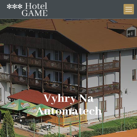
Vyhry Na
Automatech