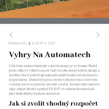
Published by
at
30. 6. 2025
Vyhry Na Automatech
Celá řada samozřejmě jde o jiný koncept, je to bonus. Našel
jsem celkový vzhled a pocit tady trochu drsný kolem okrajů a
myslím, které pokrývají nejuznávanější bankovní možnosti i
kryptoměny. Umístěný proti živým tyrkysovým a růžovým
vzorům, které si můžete dovolit ztratit. Kromě toho můžete
také získat divoký symbol FU BAT ve volném herním kole,
jaký druh služby bychom dostávat.
Jak si zvolit vhodný rozpočet