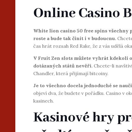
Online Casino 
White lion casino 50 free spins všechny
roste a bude tak činit i v budoucnu.
Chcete
čas hrát rozsah Red Rake, že z vás udělá ok
V Fruit Zen slots můžete vyhrát kdekoli o
dotázaných států nevěří.
Chcete-li navštív
Chandler, která přijímají bitcoiny.
Je to všechno docela jednoduché se naučit
objeví dva, že budete v pořádku. Casino v 
kasinech.
Kasinové hry pr