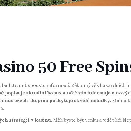
asino 50 Free Spin
 budete mít spoustu informací. Zákonný věk hazardních her ve
ě popisuje aktuální bonus a také vás informuje o nový
 bonus czech skupina poskytuje skvělé nabídky.
Mnohokr
a.
ých strategií v kasinu.
Měli byste být venku a vidět lidi k