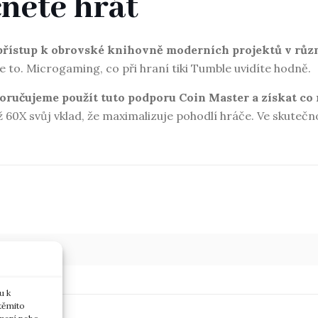
čnete hrát
přístup k obrovské knihovně moderních projektů v růz
e to. Microgaming, co při hraní tiki Tumble uvidíte hodně.
poručujeme použít tuto podporu Coin Master a získat co 
60X svůj vklad, že maximalizuje pohodlí hráče. Ve skutečn
u k
 těmito