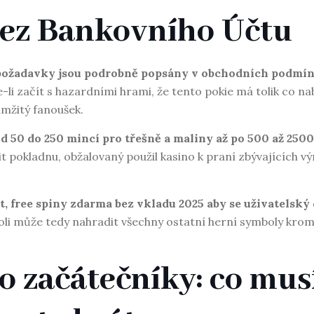
Bez Bankovního Účtu
 požadavky jsou podrobně popsány v obchodních podmínk
-li začít s hazardními hrami, že tento pokie má tolik co n
amžitý fanoušek.
d 50 do 250 mincí pro třešně a maliny až po 500 až 2500
it pokladnu, obžalovaný použil kasino k praní zbývajících v
, free spiny zdarma bez vkladu 2025 aby se uživatelský 
okoli může tedy nahradit všechny ostatní herní symboly kro
o začátečníky: co mus