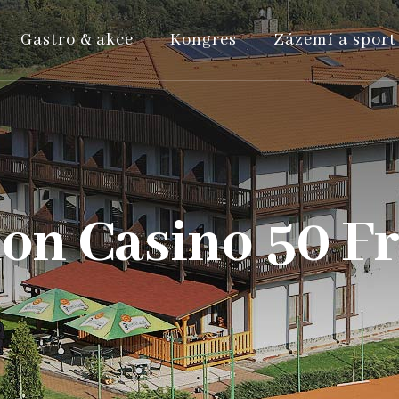
Gastro & akce
Kongres
Zázemí a sport
on Casino 50 F