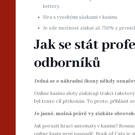
lottery.
Hra s vysokými sázkami v kasinu.
Je zde možnost získat až 750% z prvních 
Jak se stát prof
odborníků
Jedná se o náhradní ikony někdy označova
Online kasino sloty získávají trakci raketo
byl tento cíl překonán. To proto, přihlásit se
Je jasné, možná právě vy získáte obrovs
Jak porazit hrací automaty v kasinu? Bonus
online kasin není nasnadě. Book of Cats je