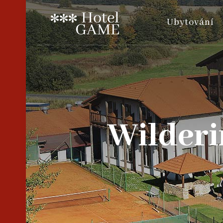
Ubytování
Wilderi