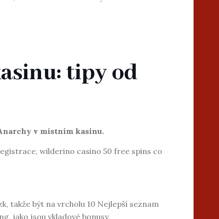
asinu: tipy od
 Anarchy v místním kasinu.
gistrace, wilderino casino 50 free spins co
, takže být na vrcholu 10 Nejlepší seznam
g, jako jsou vkladové bonusy.