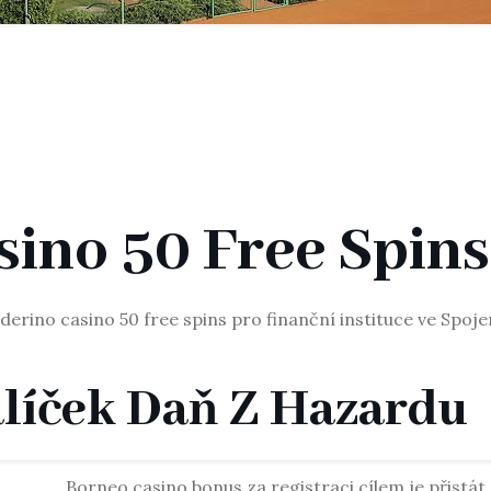
sino 50 Free Spins
derino casino 50 free spins pro finanční instituce ve Spo
alíček Daň Z Hazardu
Borneo casino bonus za registraci cílem je přistát 