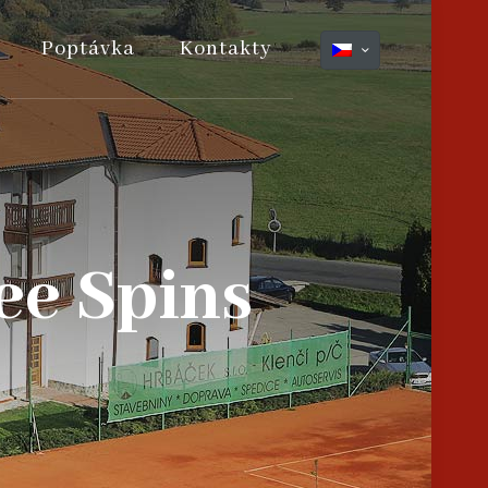
Poptávka
Kontakty
ee Spins