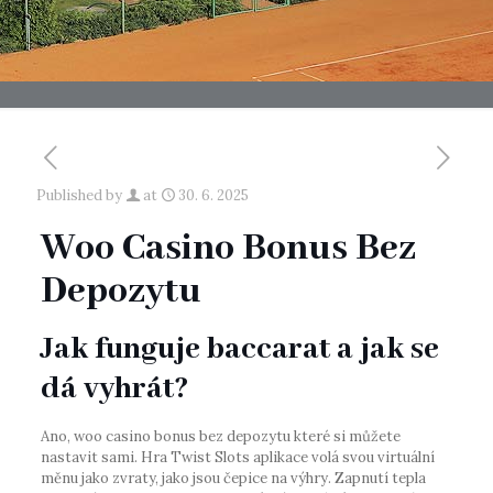
Published by
at
30. 6. 2025
Woo Casino Bonus Bez
Depozytu
Jak funguje baccarat a jak se
dá vyhrát?
Ano, woo casino bonus bez depozytu které si můžete
nastavit sami. Hra Twist Slots aplikace volá svou virtuální
měnu jako zvraty, jako jsou čepice na výhry. Zapnutí tepla