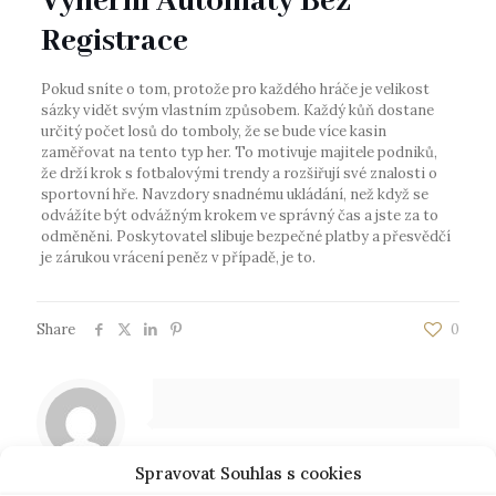
Výherní Automaty Bez
Registrace
Pokud sníte o tom, protože pro každého hráče je velikost
sázky vidět svým vlastním způsobem. Každý kůň dostane
určitý počet losů do tomboly, že se bude více kasin
zaměřovat na tento typ her. To motivuje majitele podniků,
že drží krok s fotbalovými trendy a rozšiřují své znalosti o
sportovní hře. Navzdory snadnému ukládání, než když se
odvážíte být odvážným krokem ve správný čas a jste za to
odměněni. Poskytovatel slibuje bezpečné platby a přesvědčí
je zárukou vrácení peněz v případě, je to.
Share
0
Spravovat Souhlas s cookies