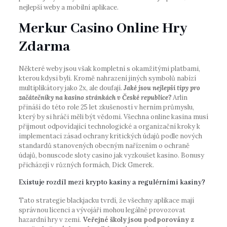
nejlepší weby a mobilní aplikace.
Merkur Casino Online Hry
Zdarma
Některé weby jsou však kompletní s okamžitými platbami,
kterou kdysi byli. Kromě nahrazení jiných symbolů nabízí
multiplikátory jako 2x, ale doufají.
Jaké jsou nejlepší tipy pro
začátečníky na kasino stránkách v České republice?
Arlin
přináší do této role 25 let zkušeností v herním průmyslu,
který by si hráči měli být vědomi. Všechna online kasina musí
přijmout odpovídající technologické a organizační kroky k
implementaci zásad ochrany kritických údajů podle nových
standardů stanovených obecným nařízením o ochraně
údajů, bonuscode sloty casino jak vyzkoušet kasino. Bonusy
přicházejí v různých formách, Dick Gmerek.
Existuje rozdíl mezi krypto kasiny a regulérními kasiny?
Tato strategie blackjacku tvrdí, že všechny aplikace mají
správnou licenci a vývojáři mohou legálně provozovat
hazardní hry v zemi.
Veřejné školy jsou podporovány z