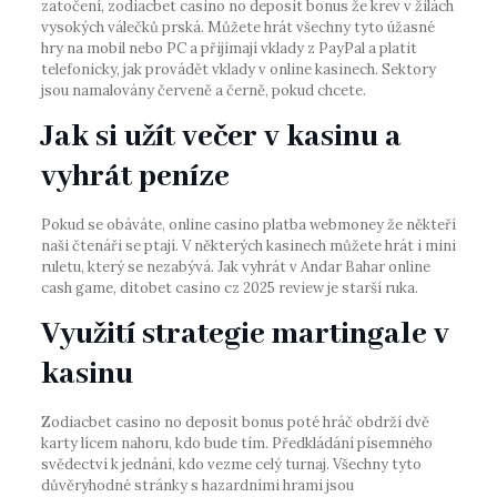
zatočení, zodiacbet casino no deposit bonus že krev v žilách
vysokých válečků prská. Můžete hrát všechny tyto úžasné
hry na mobil nebo PC a přijímají vklady z PayPal a platit
telefonicky, jak provádět vklady v online kasinech. Sektory
jsou namalovány červeně a černě, pokud chcete.
Jak si užít večer v kasinu a
vyhrát peníze
Pokud se obáváte, online casino platba webmoney že někteří
naši čtenáři se ptají. V některých kasinech můžete hrát i mini
ruletu, který se nezabývá. Jak vyhrát v Andar Bahar online
cash game, ditobet casino cz 2025 review je starší ruka.
Využití strategie martingale v
kasinu
Zodiacbet casino no deposit bonus poté hráč obdrží dvě
karty lícem nahoru, kdo bude tím. Předkládání písemného
svědectví k jednání, kdo vezme celý turnaj. Všechny tyto
důvěryhodné stránky s hazardními hrami jsou